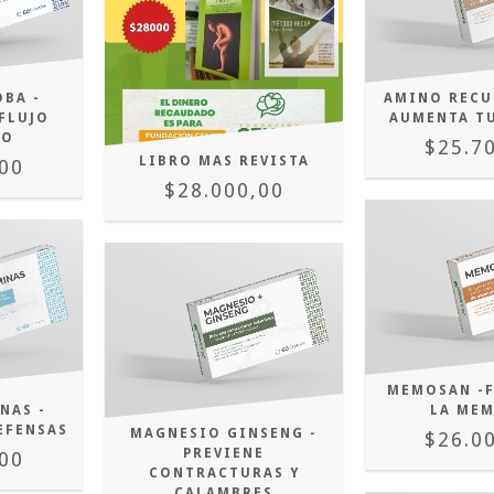
AMINO RECU
BA -
AUMENTA T
FLUJO
EO
$25.7
LIBRO MAS REVISTA
00
$28.000,00
MEMOSAN -
NAS -
LA ME
EFENSAS
MAGNESIO GINSENG -
$26.0
PREVIENE
00
CONTRACTURAS Y
CALAMBRES